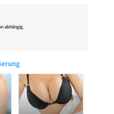
on abhängig.
ßerung