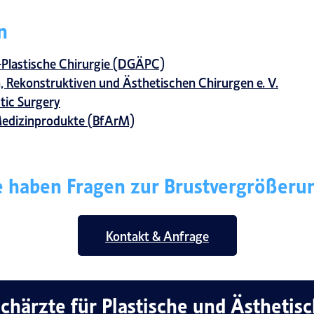
n
-Plastische Chirurgie (DGÄPC)
, Rekonstruktiven und Ästhetischen Chirurgen e. V.
stic Surgery
Medizinprodukte (
BfArM)
e haben Fragen zur Brustvergrößeru
Kontakt & Anfrage
chärzte für Plastische und Ästhetis